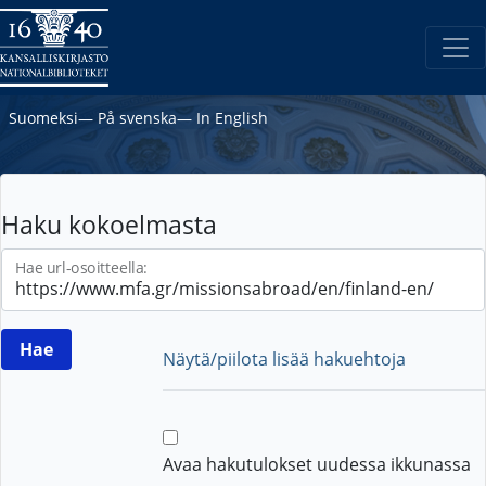
Suomeksi
―
På svenska
―
In English
Haku kokoelmasta
Hae url-osoitteella:
Näytä/piilota lisää hakuehtoja
Avaa hakutulokset uudessa ikkunassa