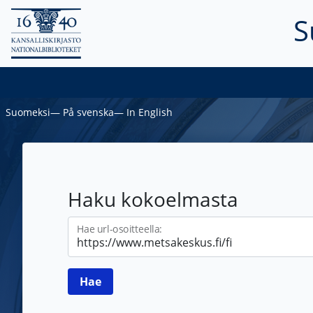
S
Suomeksi
―
På svenska
―
In English
Haku kokoelmasta
Hae url-osoitteella: