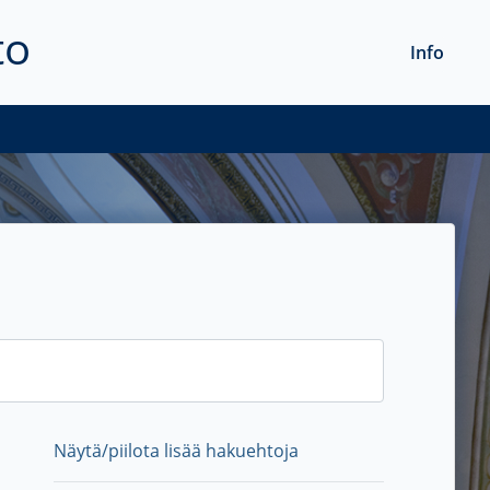
to
Info
Näytä/piilota lisää hakuehtoja