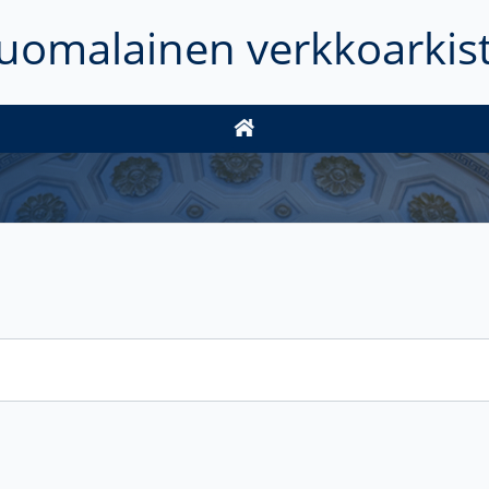
uomalainen verkkoarkis