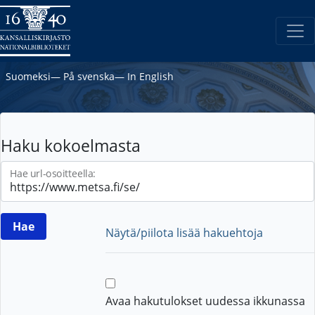
Suomeksi
―
På svenska
―
In English
Haku kokoelmasta
Hae url-osoitteella:
Näytä/piilota lisää hakuehtoja
Avaa hakutulokset uudessa ikkunassa