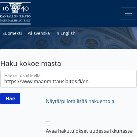
Suomeksi
―
På svenska
―
In English
Haku kokoelmasta
Hae url-osoitteella:
Näytä/piilota lisää hakuehtoja
Avaa hakutulokset uudessa ikkunassa