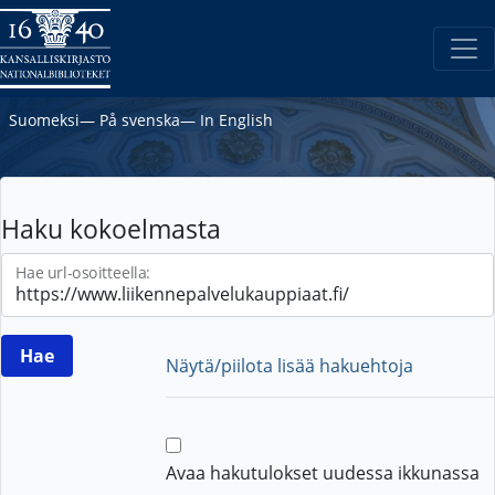
Suomeksi
―
På svenska
―
In English
Haku kokoelmasta
Hae url-osoitteella:
Näytä/piilota lisää hakuehtoja
Avaa hakutulokset uudessa ikkunassa