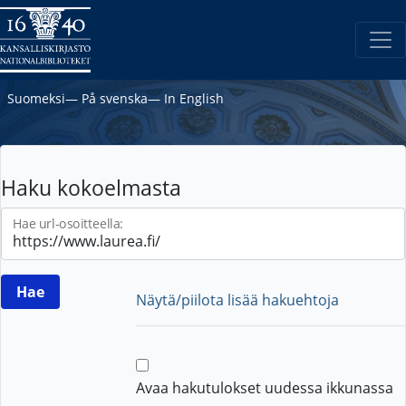
Suomeksi
―
På svenska
―
In English
Haku kokoelmasta
Hae url-osoitteella:
Näytä/piilota lisää hakuehtoja
Avaa hakutulokset uudessa ikkunassa