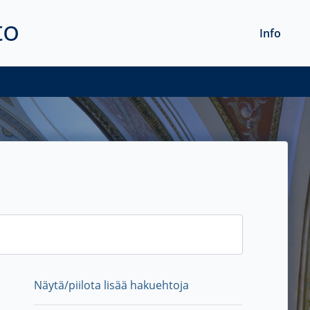
to
Info
Näytä/piilota lisää hakuehtoja