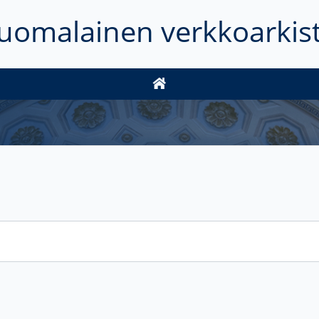
uomalainen verkkoarkis