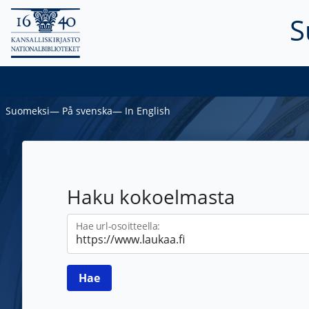
S
Suomeksi
―
På svenska
―
In English
Haku kokoelmasta
Hae url-osoitteella: