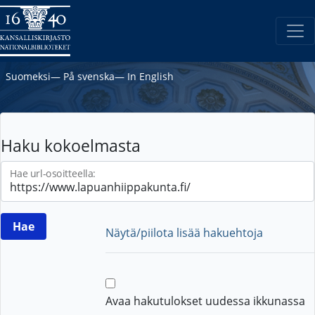
Suomeksi
―
På svenska
―
In English
Haku kokoelmasta
Hae url-osoitteella:
Näytä/piilota lisää hakuehtoja
Avaa hakutulokset uudessa ikkunassa