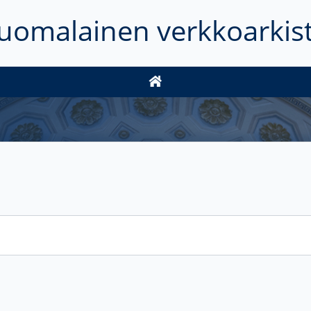
uomalainen verkkoarkis