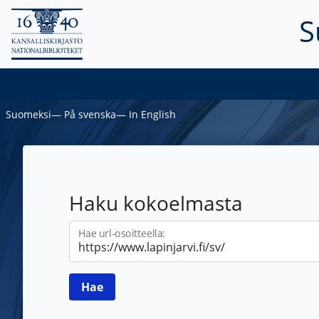
S
Suomeksi
―
På svenska
―
In English
Haku kokoelmasta
Hae url-osoitteella: