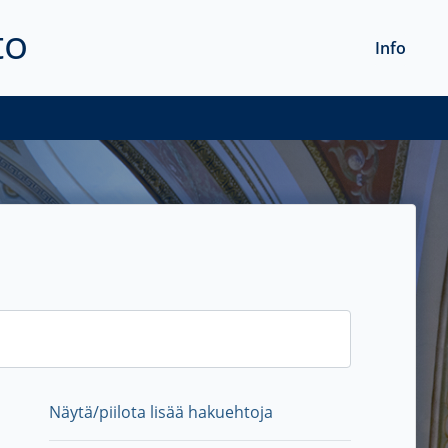
to
Info
Näytä/piilota lisää hakuehtoja