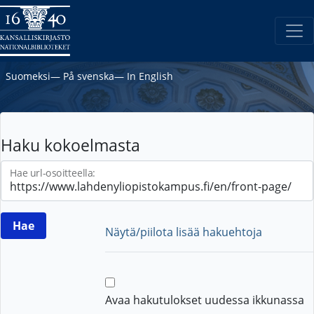
Suomeksi
―
På svenska
―
In English
Haku kokoelmasta
Hae url-osoitteella:
Näytä/piilota lisää hakuehtoja
Avaa hakutulokset uudessa ikkunassa