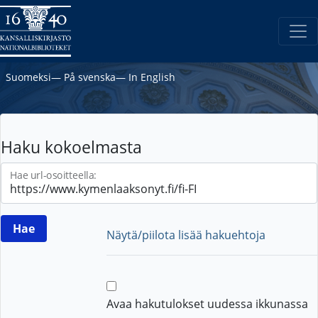
Suomeksi
―
På svenska
―
In English
Haku kokoelmasta
Hae url-osoitteella:
Näytä/piilota lisää hakuehtoja
Avaa hakutulokset uudessa ikkunassa