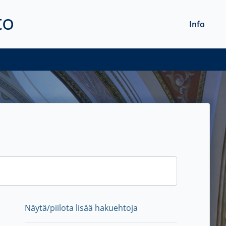
to
Info
Näytä/piilota lisää hakuehtoja