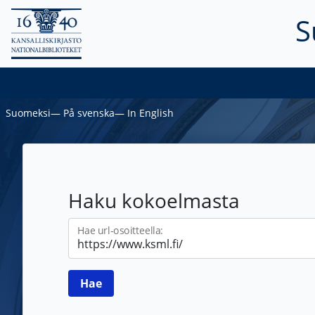
S
Suomeksi
―
På svenska
―
In English
Haku kokoelmasta
Hae url-osoitteella: