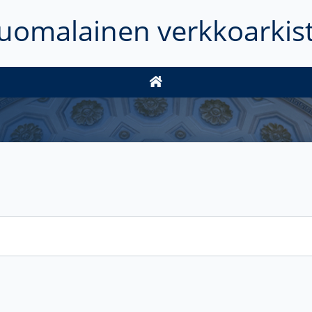
uomalainen verkkoarkis