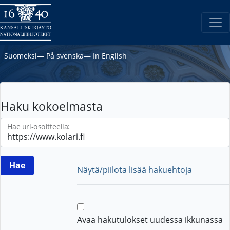
Suomeksi
―
På svenska
―
In English
Haku kokoelmasta
Hae url-osoitteella:
Näytä/piilota lisää hakuehtoja
Avaa hakutulokset uudessa ikkunassa