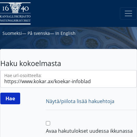
Suomeksi
―
På svenska
―
In English
Haku kokoelmasta
Hae url-osoitteella:
Näytä/piilota lisää hakuehtoja
Avaa hakutulokset uudessa ikkunassa