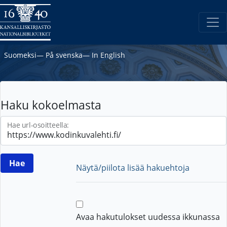
Suomeksi
―
På svenska
―
In English
Haku kokoelmasta
Hae url-osoitteella:
Näytä/piilota lisää hakuehtoja
Avaa hakutulokset uudessa ikkunassa