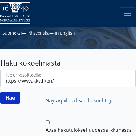
Suomeksi
―
På svenska
―
In English
Haku kokoelmasta
Hae url-osoitteella:
Näytä/piilota lisää hakuehtoja
Avaa hakutulokset uudessa ikkunassa