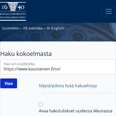
Suomeksi
―
På svenska
―
In English
Haku kokoelmasta
Hae url-osoitteella:
Näytä/piilota lisää hakuehtoja
Avaa hakutulokset uudessa ikkunassa