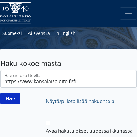
Suomeksi
―
På svenska
―
In English
Haku kokoelmasta
Hae url-osoitteella:
Näytä/piilota lisää hakuehtoja
Avaa hakutulokset uudessa ikkunassa