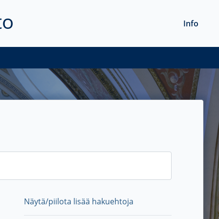
to
Info
Näytä/piilota lisää hakuehtoja