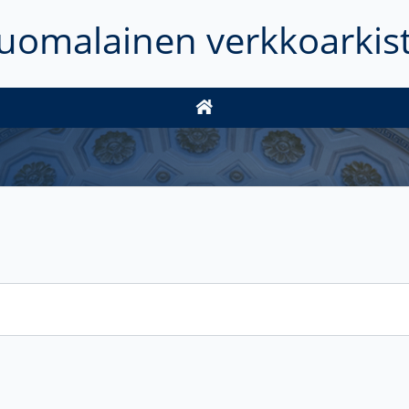
uomalainen verkkoarkis