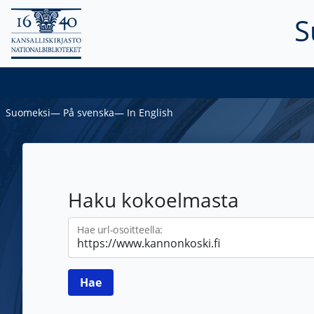
S
Suomeksi
―
På svenska
―
In English
Haku kokoelmasta
Hae url-osoitteella: