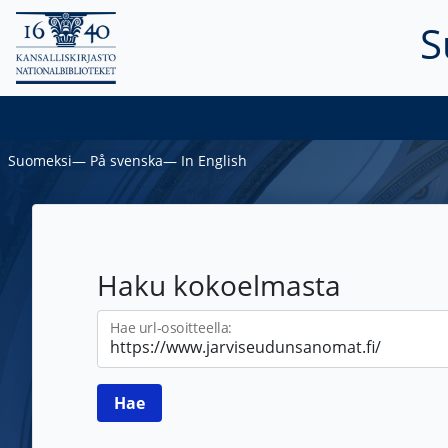
S
Suomeksi
―
På svenska
―
In English
Haku kokoelmasta
Hae url-osoitteella: