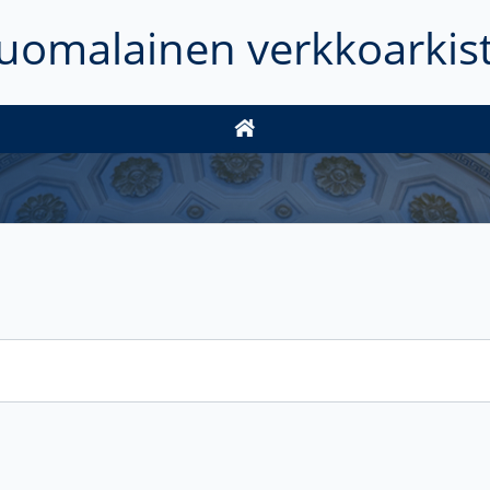
uomalainen verkkoarkis