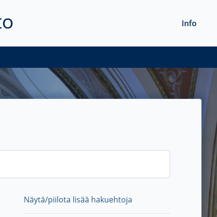
to
Info
Näytä/piilota lisää hakuehtoja