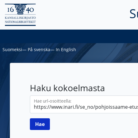
S
Suomeksi
―
På svenska
―
In English
Haku kokoelmasta
Hae url-osoitteella: