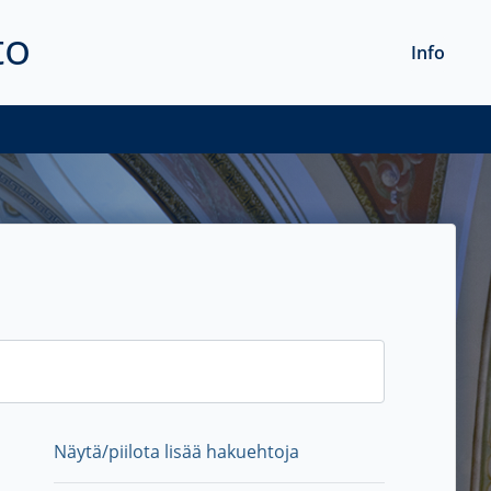
to
Info
Näytä/piilota lisää hakuehtoja