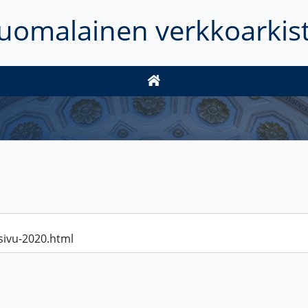
uomalainen verkkoarkis