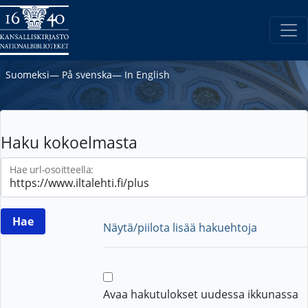
Suomeksi
―
På svenska
―
In English
Haku kokoelmasta
Hae url-osoitteella:
Näytä/piilota lisää hakuehtoja
Avaa hakutulokset uudessa ikkunassa