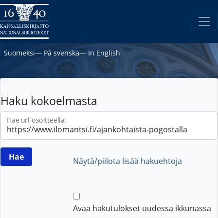
Suomeksi
―
På svenska
―
In English
Haku kokoelmasta
Hae url-osoitteella:
Näytä/piilota lisää hakuehtoja
Avaa hakutulokset uudessa ikkunassa