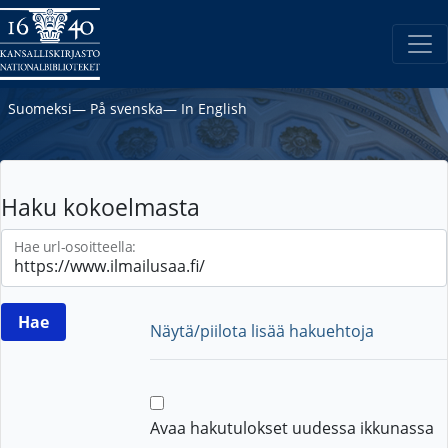
Suomeksi
―
På svenska
―
In English
Haku kokoelmasta
Hae url-osoitteella:
Näytä/piilota lisää hakuehtoja
Avaa hakutulokset uudessa ikkunassa