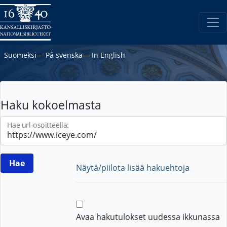
Suomeksi
―
På svenska
―
In English
Haku kokoelmasta
Hae url-osoitteella:
Näytä/piilota lisää hakuehtoja
Avaa hakutulokset uudessa ikkunassa