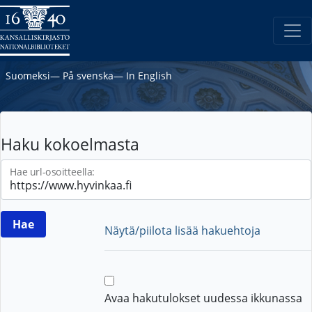
Suomeksi
―
På svenska
―
In English
Haku kokoelmasta
Hae url-osoitteella:
Näytä/piilota lisää hakuehtoja
Avaa hakutulokset uudessa ikkunassa