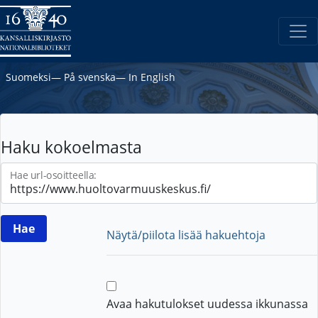
Suomeksi
―
På svenska
―
In English
Haku kokoelmasta
Hae url-osoitteella:
Näytä/piilota lisää hakuehtoja
Avaa hakutulokset uudessa ikkunassa