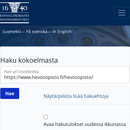
Suomeksi
―
På svenska
―
In English
Haku kokoelmasta
Hae url-osoitteella:
Näytä/piilota lisää hakuehtoja
Avaa hakutulokset uudessa ikkunassa