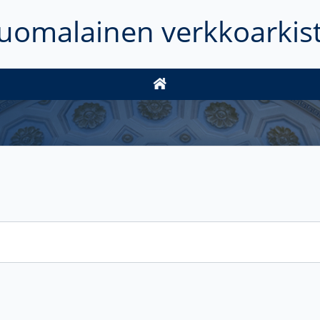
uomalainen verkkoarkis