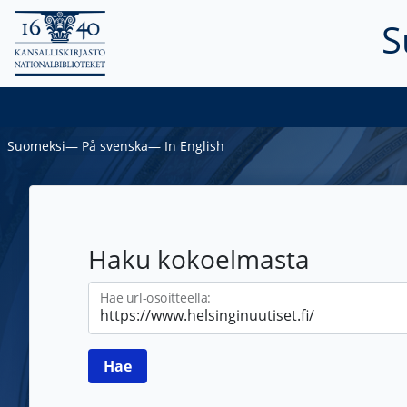
S
Suomeksi
―
På svenska
―
In English
Haku kokoelmasta
Hae url-osoitteella: