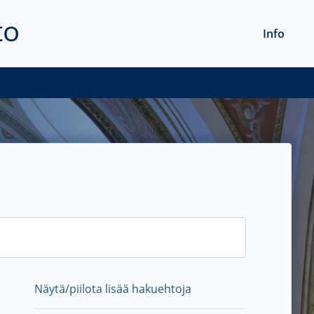
to
Info
Näytä/piilota lisää hakuehtoja