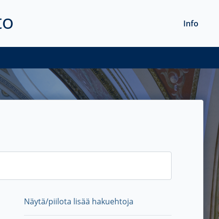
to
Info
Näytä/piilota lisää hakuehtoja