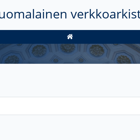
uomalainen verkkoarkis