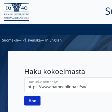
S
Suomeksi
―
På svenska
―
In English
Haku kokoelmasta
Hae url-osoitteella: