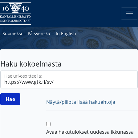
Suomeksi
―
På svenska
―
In English
Haku kokoelmasta
Hae url-osoitteella:
Näytä/piilota lisää hakuehtoja
Avaa hakutulokset uudessa ikkunassa