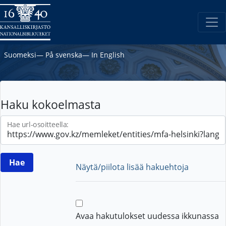
Suomeksi
―
På svenska
―
In English
Haku kokoelmasta
Hae url-osoitteella:
Näytä/piilota lisää hakuehtoja
Avaa hakutulokset uudessa ikkunassa