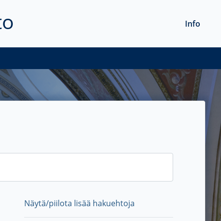
to
Info
Näytä/piilota lisää hakuehtoja