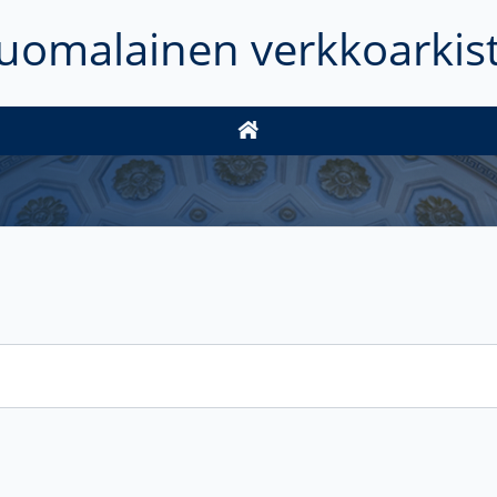
uomalainen verkkoarkis