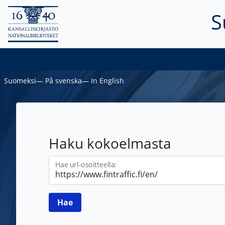
S
Suomeksi
―
På svenska
―
In English
Haku kokoelmasta
Hae url-osoitteella: