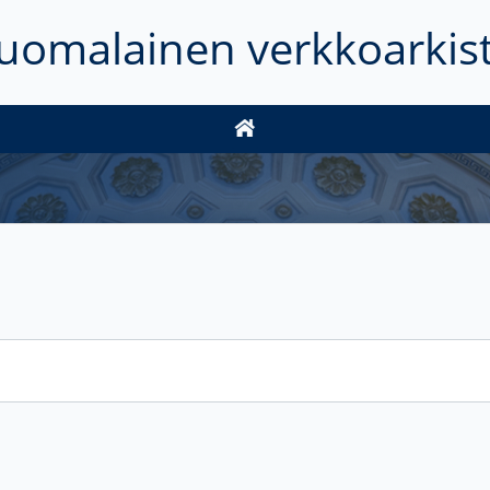
uomalainen verkkoarkis