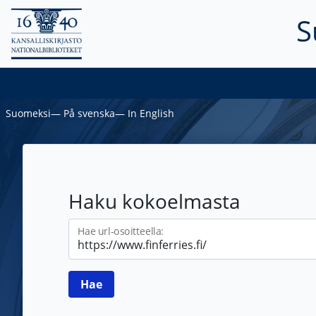
S
Suomeksi
―
På svenska
―
In English
Haku kokoelmasta
Hae url-osoitteella: