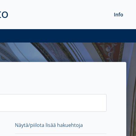
to
Info
Näytä/piilota lisää hakuehtoja