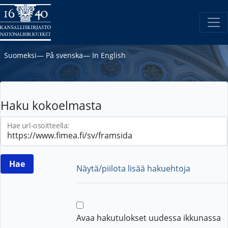
Suomeksi
―
På svenska
―
In English
Haku kokoelmasta
Hae url-osoitteella:
Näytä/piilota lisää hakuehtoja
Avaa hakutulokset uudessa ikkunassa