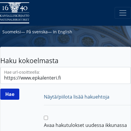
Suomeksi
―
På svenska
―
In English
Haku kokoelmasta
Hae url-osoitteella:
Näytä/piilota lisää hakuehtoja
Avaa hakutulokset uudessa ikkunassa