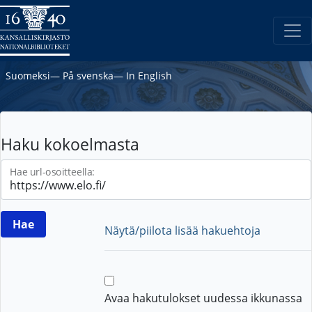
Suomeksi
―
På svenska
―
In English
Haku kokoelmasta
Hae url-osoitteella:
Näytä/piilota lisää hakuehtoja
Avaa hakutulokset uudessa ikkunassa