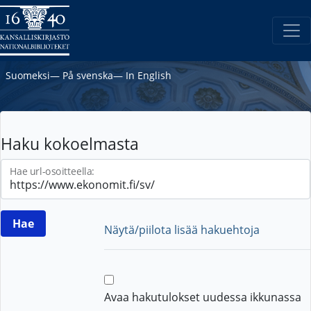
Suomeksi
―
På svenska
―
In English
Haku kokoelmasta
Hae url-osoitteella:
Näytä/piilota lisää hakuehtoja
Avaa hakutulokset uudessa ikkunassa