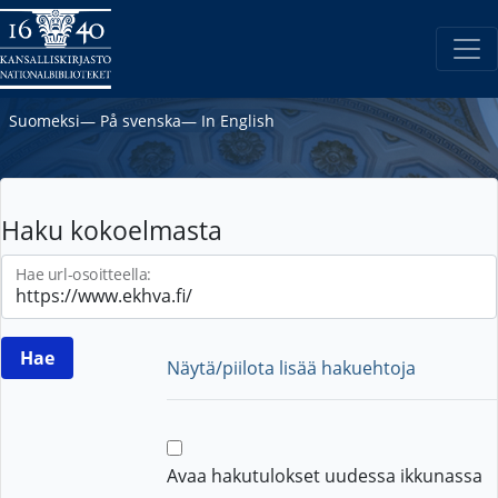
Suomeksi
―
På svenska
―
In English
Haku kokoelmasta
Hae url-osoitteella:
Näytä/piilota lisää hakuehtoja
Avaa hakutulokset uudessa ikkunassa