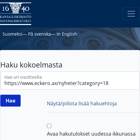
Suomeksi
―
På svenska
―
In English
Haku kokoelmasta
Hae url-osoitteella:
Näytä/piilota lisää hakuehtoja
Avaa hakutulokset uudessa ikkunassa