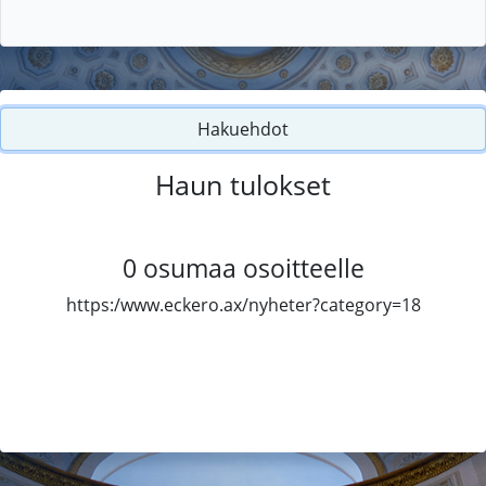
Hakuehdot
Haun tulokset
0
osumaa osoitteelle
https:/www.eckero.ax/nyheter?category=18