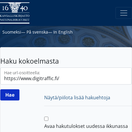
Suomeksi
―
På svenska
―
In English
Haku kokoelmasta
Hae url-osoitteella:
Näytä/piilota lisää hakuehtoja
Avaa hakutulokset uudessa ikkunassa