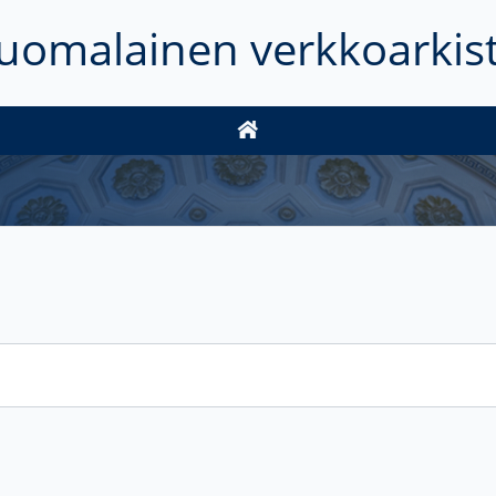
uomalainen verkkoarkis