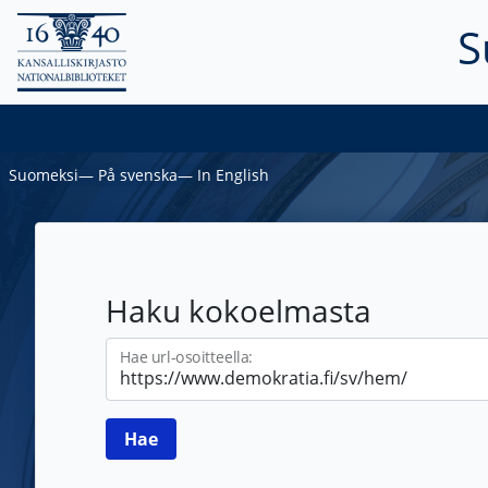
S
Suomeksi
―
På svenska
―
In English
Haku kokoelmasta
Hae url-osoitteella: