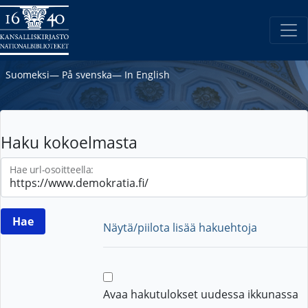
Suomeksi
―
På svenska
―
In English
Haku kokoelmasta
Hae url-osoitteella:
Näytä/piilota lisää hakuehtoja
Avaa hakutulokset uudessa ikkunassa