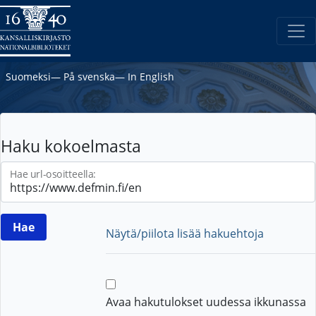
Suomeksi
―
På svenska
―
In English
Haku kokoelmasta
Hae url-osoitteella:
Näytä/piilota lisää hakuehtoja
Avaa hakutulokset uudessa ikkunassa