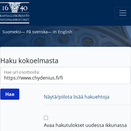
Suomeksi
―
På svenska
―
In English
Haku kokoelmasta
Hae url-osoitteella:
Näytä/piilota lisää hakuehtoja
Avaa hakutulokset uudessa ikkunassa