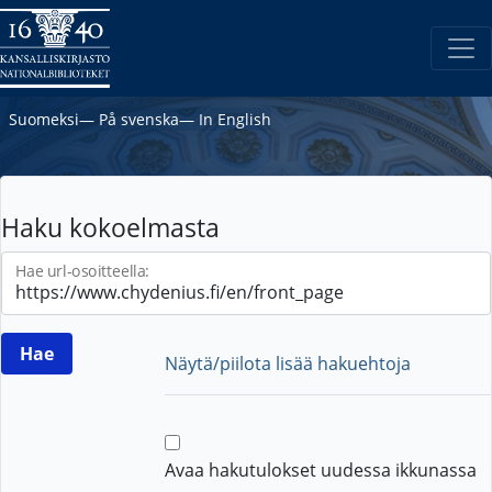
Suomeksi
―
På svenska
―
In English
Haku kokoelmasta
Hae url-osoitteella:
Näytä/piilota lisää hakuehtoja
Avaa hakutulokset uudessa ikkunassa