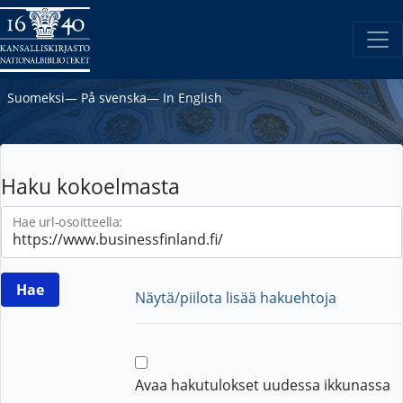
Suomeksi
―
På svenska
―
In English
Haku kokoelmasta
Hae url-osoitteella:
Näytä/piilota lisää hakuehtoja
Avaa hakutulokset uudessa ikkunassa