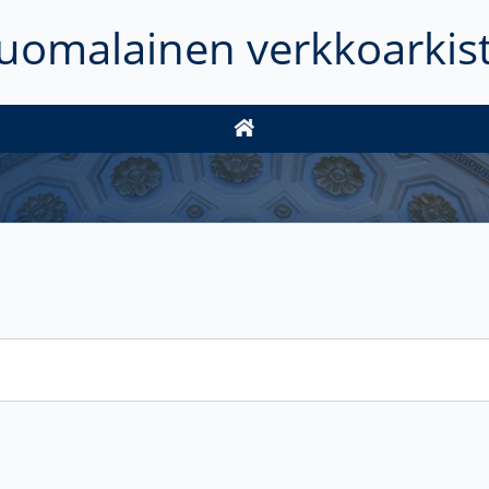
uomalainen verkkoarkis