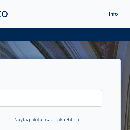
to
Info
Näytä/piilota lisää hakuehtoja