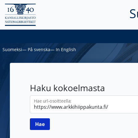
S
Suomeksi
―
På svenska
―
In English
Haku kokoelmasta
Hae url-osoitteella: