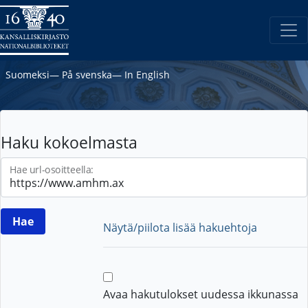
Suomeksi
―
På svenska
―
In English
Haku kokoelmasta
Hae url-osoitteella:
Näytä/piilota lisää hakuehtoja
Avaa hakutulokset uudessa ikkunassa