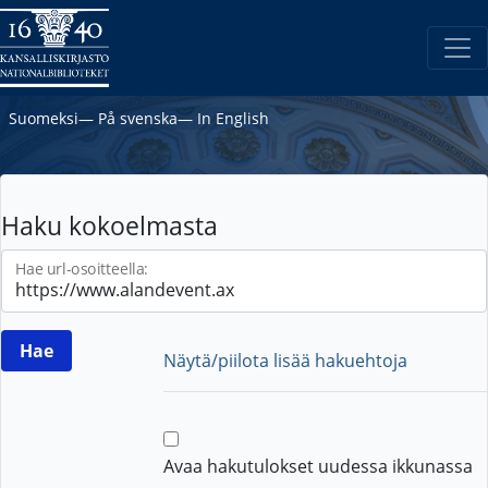
Suomeksi
―
På svenska
―
In English
Haku kokoelmasta
Hae url-osoitteella:
Näytä/piilota lisää hakuehtoja
Avaa hakutulokset uudessa ikkunassa